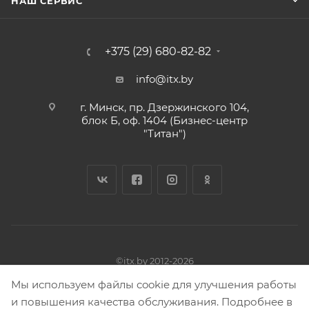
НАШ СЕРВИС
+375 (29) 680-82-82
info@itx.by
г. Минск, пр. Дзержинского 104,
блок Б, оф. 1404 (Бизнес-центр
"Титан")
©itx.by 2012-2026
Владелец ЧТУП «АБН-групп» УНП 191781346
Мы используем файлы cookie для улучшения работы
Адрес: 220116, г. Минск, пр. Дзержинского, 104, блок Б, оф.
и повышения качества обслуживания. Подробнее в
1402/б