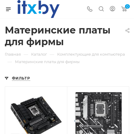
0
Материнские платы
для фирмы
—
—
Главная
Каталог
Комплектующие для компьютера
—
Материнские платы для фирмы
ФИЛЬТР
Код товара
Код товара
399105
482263
Производитель
Производитель
ASUS
ASUS
Автоматическая
Автоматическая
активация
активация