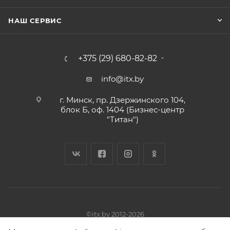
НАШ СЕРВИС
+375 (29) 680-82-82
info@itx.by
г. Минск, пр. Дзержинского 104,
блок Б, оф. 1404 (Бизнес-центр
"Титан")
©itx.by 2012-2026
Владелец ЧТУП «АБН-групп» УНП 191781346