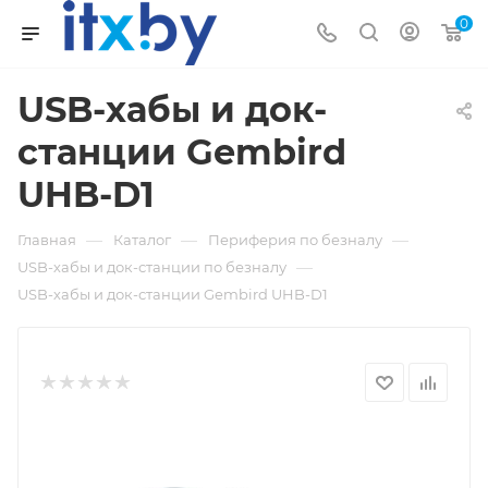
0
USB-хабы и док-
станции Gembird
UHB-D1
—
—
—
Главная
Каталог
Периферия по безналу
—
USB-хабы и док-станции по безналу
USB-хабы и док-станции Gembird UHB-D1