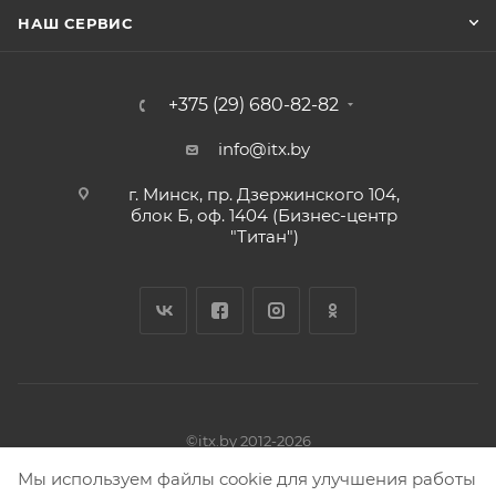
НАШ СЕРВИС
+375 (29) 680-82-82
info@itx.by
г. Минск, пр. Дзержинского 104,
блок Б, оф. 1404 (Бизнес-центр
"Титан")
©itx.by 2012-2026
Владелец ЧТУП «АБН-групп» УНП 191781346
Мы используем файлы cookie для улучшения работы
Адрес: 220116, г. Минск, пр. Дзержинского, 104, блок Б, оф.