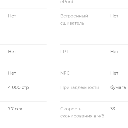
ePrint
Нет
Встроенный
Нет
сшиватель
Нет
LPT
Нет
Нет
NFC
Нет
4 000 стр
Принадлежности
бумага
7.7 сек
Скорость
33
сканирования в ч/б