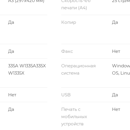
A3 (297x420 мм)
Скорость ч/б
25 стр/
печати (А4)
Да
Копир
Да
Да
Факс
Нет
335A W1335A335X
Операционная
Window
W1335X
система
OS, Lin
Нет
USB
Да
Да
Печать с
Нет
мобильных
устройств