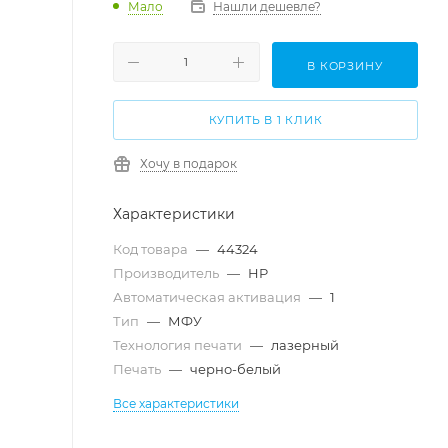
Мало
Нашли дешевле?
В КОРЗИНУ
КУПИТЬ В 1 КЛИК
Хочу в подарок
Характеристики
Код товара
—
44324
Производитель
—
HP
Автоматическая активация
—
1
Тип
—
МФУ
Технология печати
—
лазерный
Печать
—
черно-белый
Все характеристики