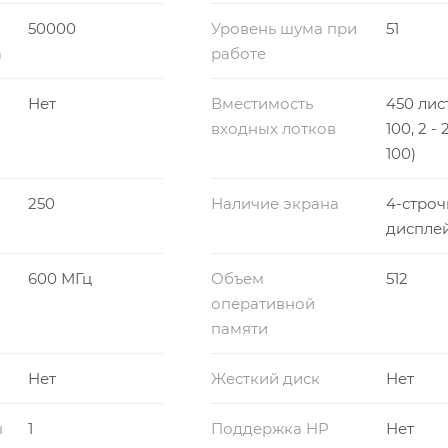
50000
Уровень шума при
51
а
работе
Нет
Вместимость
450 лист
входных лотков
100, 2 -
100)
250
Наличие экрана
4-стро
диспле
600 МГц
Объем
512
оперативной
памяти
Нет
Жесткий диск
Нет
в
1
Поддержка HP
Нет