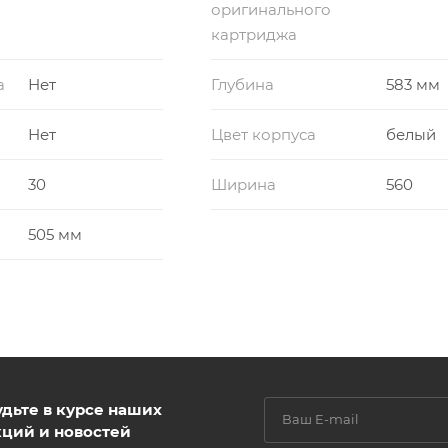
оригинального
картриджа
а
Нет
Глубина
583 мм
Нет
Цвет корпуса
белый
30
Ширина
560
505 мм
удьте в курсе наших
кций и новостей