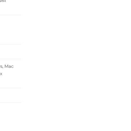
мин
s, Mac
ux