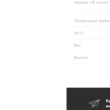
первой ч/б копии
Телефонная трубк
Wi-Fi
Вес
Высота
Б
а