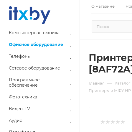
О магазине
Но
Компьютерная техника
Офисное оборудование
Принтер
Телефоны
[8AF72A
Сетевое оборудование
Программное
—
Главная
Каталог
обеспечение
Принтеры и МФУ HP L
Фототехника
Видео, TV
Аудио