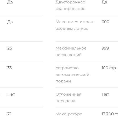
Да
Двустороннее
Да
сканирование
Да
Макс. вместимость
600
входных лотков
25
Максимальное
999
число копий
33
Устройство
100 стр.
автоматической
подачи
ы
Нет
Отложенная
Нет
передача
7.1
Макс. ресурс
13 700 с