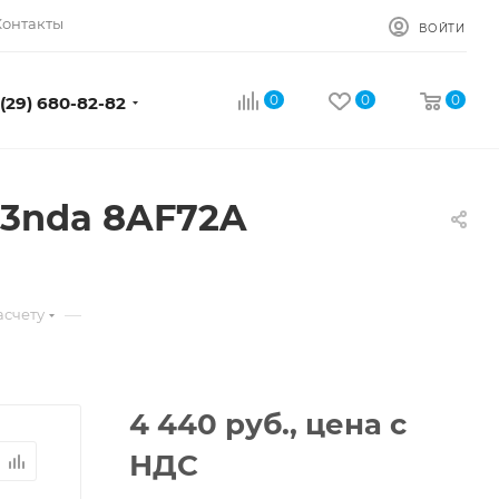
Контакты
ВОЙТИ
0
0
0
 (29) 680-82-82
43nda 8AF72A
—
асчету
4 440
руб., цена с
НДС