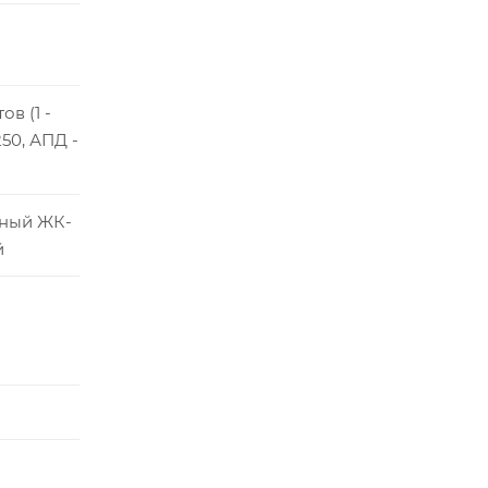
ов (1 -
 250, АПД -
чный ЖК-
й