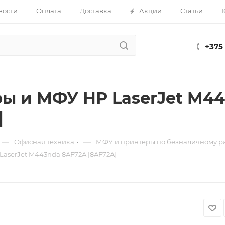
вости
Оплата
Доставка
Акции
Статьи
+375
ы и МФУ HP LaserJet M4
]
—
—
Офисная техника
МФУ и принтеры по безналичному р
aserJet M443nda 8AF72A [8AF72A]