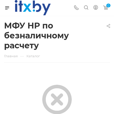
0
МФУ HP по
безналичному
расчету
—
Главная
Каталог