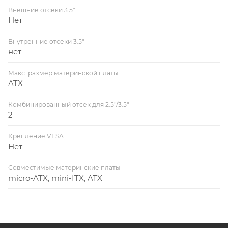
Внешние отсеки 3.5"
Нет
Внутренние отсеки 3.5"
нет
Макс. размер материнской платы
ATX
Комбинированный отсек для 2.5"/3.5"
2
Крепление VESA
Нет
Совместимые материнские платы
micro-ATX, mini-ITX, ATX